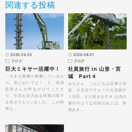
関連する投稿
2026.04.23
2026.08.01
ブログ
ブログ
巨大ミキサー活躍中！
社員旅行 in 山形・宮
城 Part４
「大きな重機が稼働しているか
ら、見においでよ！」と、現場
みなさん、こんにちは😊暑さ対
監督さんが声をかけてくださ
策、大丈夫ですか？💦社員旅行
り、今回も迫力ある作業の様子
１日目、まだ続きます☆ 山寺の
を見せてもらいました。 この特
修行のような石段のあとは、秋
殊な…
保あき…