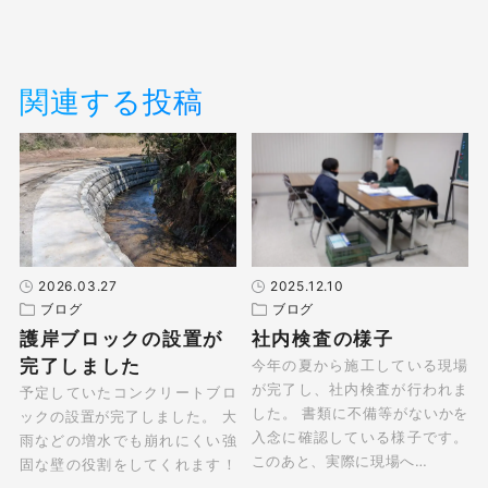
関連する投稿
2026.03.27
2025.12.10
ブログ
ブログ
護岸ブロックの設置が
社内検査の様子
完了しました
今年の夏から施工している現場
が完了し、社内検査が行われま
予定していたコンクリートブロ
した。 書類に不備等がないかを
ックの設置が完了しました。 大
入念に確認している様子です。
雨などの増水でも崩れにくい強
このあと、実際に現場へ…
固な壁の役割をしてくれます！
…