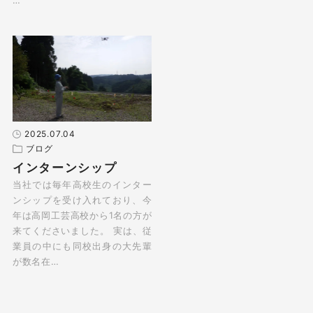
2025.07.04
ブログ
インターンシップ
当社では毎年高校生のインター
ンシップを受け入れており、今
年は高岡工芸高校から1名の方が
来てくださいました。 実は、従
業員の中にも同校出身の大先輩
が数名在…