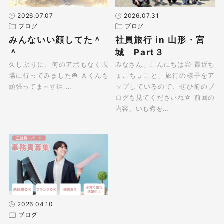
2026.07.07
2026.07.31
ブログ
ブログ
みんないい顔してた＾
社員旅行 in 山形・宮
＾
城 Part３
久しぶりに、何のアポもなく現
みなさん、こんにちは😊 最近ち
場に行ってみました☘️ Ａくんも
ょこちょこと、旅行の様子をア
頑張ってま～す👏 …
ップしているので、ぜひ前のブ
ログも見てくださいね☆ 前回の
内容、いも煮を…
2026.04.10
ブログ