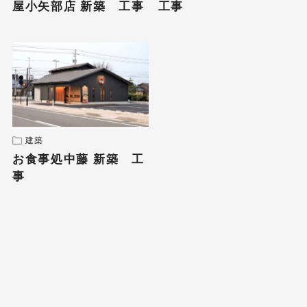
屋小矢部店 新築 工事
工事
建築
お食事処中藤 新築 工
事