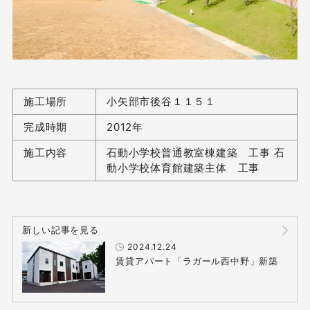
施工場所
小矢部市後谷１１５１
完成時期
2012年
施工内容
石動小学校普通教室棟建築 工事 石
動小学校体育館建築主体 工事
新しい記事を見る
2024.12.24
賃貸アパート「ラガール西中野」新築