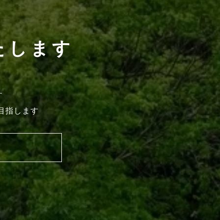
たします
す
目指します