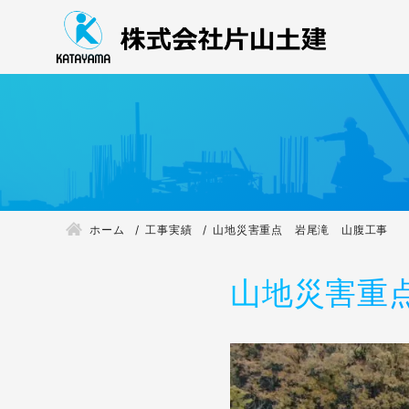
ホーム
工事実績
山地災害重点 岩尾滝 山腹工事
山地災害重