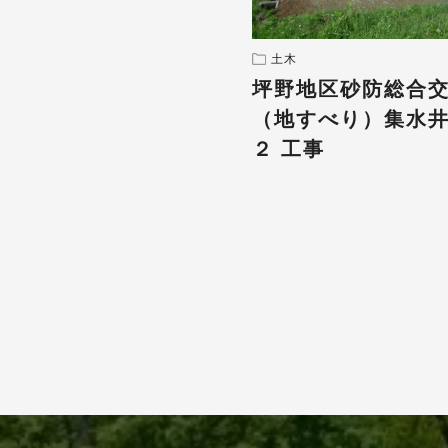
土木
坪野地区砂防総合
（地すべり）集水
２ 工事