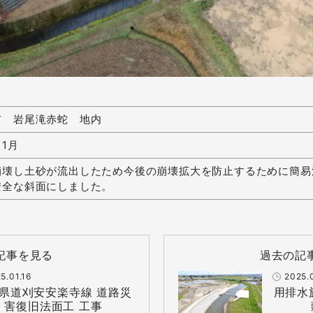
市 岩尾滝赤蛇 地内
11月
崩壊し土砂が流出したため今後の崩壊拡大を防止するために簡易
安全な斜面にしました。
記事を見る
過去の記
5.01.16
2025.
県道刈安安楽寺線 道路災
用排水
害復旧法面工 工事