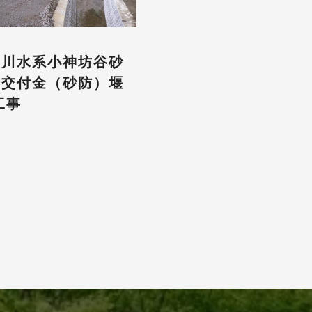
部川水系小神坊谷砂
合交付金（砂防）堰
工事