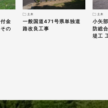
土木
土木
交付金
一般国道471号県単独道
小矢
井その
路改良工事
防総
堤工 