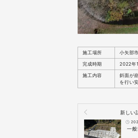
施工場所
小矢部
完成時期
2022年
施工内容
斜面が
を行い
新しい
202
一般