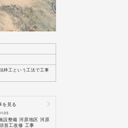
法枠工という工法で工事
事を見る
01.05
施設整備 河原地区 河原
頭首工改修 工事